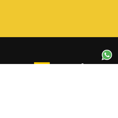
© 2020 Smart Formaturas | Todos os direitos
reservados.
Desenvolvido e Hospedado por
eCliente Tecnologia