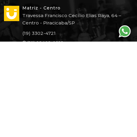
Matriz - Centro
Travessa Francisco Cecílio Elias Raya, 64 –
Centro - Piracicaba/SP
(19) 3302-4721
(19) 98402-0216
Horário de atendimento
Escritório: 13h às 18h
WhatsApp: 10h às 18h
comercial@smartformaturas.com.br
financeiro@smartformaturas.com.br
atendimento@smartformaturas.com.br