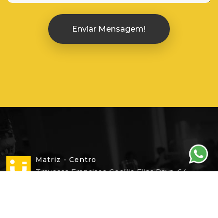
Enviar Mensagem!
Matriz - Centro
Travessa Francisco Cecílio Elias Raya, 64 –
Centro - Piracicaba/SP
(19) 3302-4721
(19) 98402-0216